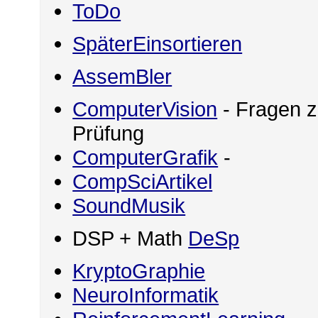
ToDo
SpäterEinsortieren
AssemBler
ComputerVision
- Fragen z
Prüfung
ComputerGrafik
-
CompSciArtikel
SoundMusik
DSP + Math
DeSp
KryptoGraphie
NeuroInformatik