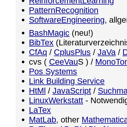
ReinforcementLearning
PatternRecognition
SoftwareEngineering
, allg
BashMagic
(neu!)
BibTex
(Literaturverzeichn
CfAq
/
CplusPlus
/
JaVa
/
D
cvs (
CeeVau
S ) /
MonoTo
Pos Systems
Link Building Service
HtMl
/
JavaScript
/
Suchma
LinuxWerkstatt
- Notwendig
LaTex
MatLab
, other
Mathematica