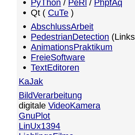
PyThon
/
PeRl
/
PhpfAq
Qt (
CuTe
)
AbschlussArbeit
PedestrianDetection
(Links
AnimationsPraktikum
FreieSoftware
TextEditoren
KaJak
BildVerarbeitung
digitale
VideoKamera
GnuPlot
LinUx1394