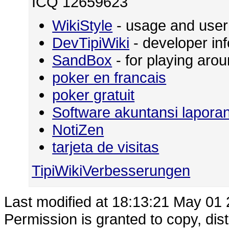
ICQ 12659623
WikiStyle
- usage and user
DevTipiWiki
- developer in
SandBox
- for playing ar
poker en francais
poker gratuit
Software akuntansi lapora
NotiZen
tarjeta de visitas
TipiWikiVerbesserungen
Last modified at 18:13:21 May 01
Permission is granted to copy, dis