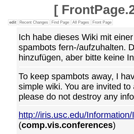
[
FrontPage.2
edit
Recent Changes
Find Page
All Pages
Front Page
Ich habe dieses Wiki mit ein
spambots fern-/aufzuhalten. 
hinzufügen, aber bitte keine I
To keep spambots away, I hav
simple wiki. You are invited t
please do not destroy any inf
http://iris.usc.edu/Information
(
comp.vis.conferences
)