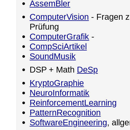
AssemBler
ComputerVision
- Fragen z
Prüfung
ComputerGrafik
-
CompSciArtikel
SoundMusik
DSP + Math
DeSp
KryptoGraphie
NeuroInformatik
ReinforcementLearning
PatternRecognition
SoftwareEngineering
, allg