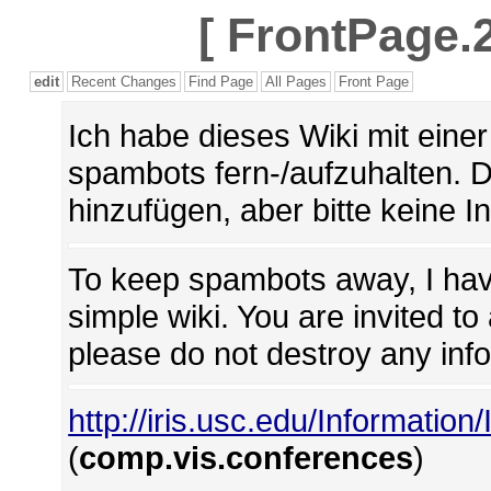
[
FrontPage.2
edit
Recent Changes
Find Page
All Pages
Front Page
Ich habe dieses Wiki mit ein
spambots fern-/aufzuhalten. 
hinzufügen, aber bitte keine I
To keep spambots away, I hav
simple wiki. You are invited t
please do not destroy any inf
http://iris.usc.edu/Information
(
comp.vis.conferences
)