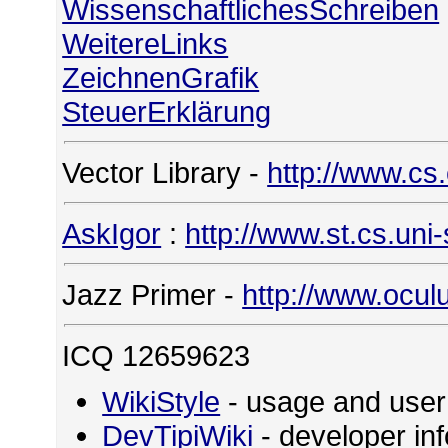
WissenschaftlichesSchreiben
WeitereLinks
ZeichnenGrafik
SteuerErklärung
Vector Library -
http://www.cs
AskIgor
:
http://www.st.cs.uni
Jazz Primer -
http://www.ocul
ICQ 12659623
WikiStyle
- usage and user
DevTipiWiki
- developer in