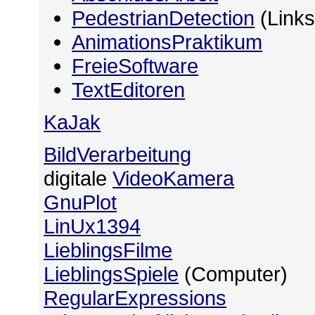
PedestrianDetection
(Links
AnimationsPraktikum
FreieSoftware
TextEditoren
KaJak
BildVerarbeitung
digitale
VideoKamera
GnuPlot
LinUx1394
LieblingsFilme
LieblingsSpiele
(Computer)
RegularExpressions