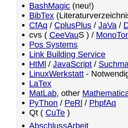
BashMagic
(neu!)
BibTex
(Literaturverzeichn
CfAq
/
CplusPlus
/
JaVa
/
D
cvs (
CeeVau
S ) /
MonoTo
Pos Systems
Link Building Service
HtMl
/
JavaScript
/
Suchma
LinuxWerkstatt
- Notwendig
LaTex
MatLab
, other
Mathematica
PyThon
/
PeRl
/
PhpfAq
Qt (
CuTe
)
AbschlussArbeit