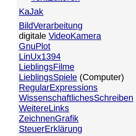
KaJak
BildVerarbeitung
digitale
VideoKamera
GnuPlot
LinUx1394
LieblingsFilme
LieblingsSpiele
(Computer)
RegularExpressions
WissenschaftlichesSchreiben
WeitereLinks
ZeichnenGrafik
SteuerErklärung