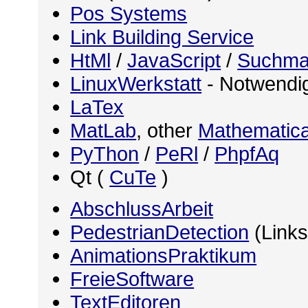
Pos Systems
Link Building Service
HtMl
/
JavaScript
/
Suchma
LinuxWerkstatt
- Notwendig
LaTex
MatLab
, other
Mathematica
PyThon
/
PeRl
/
PhpfAq
Qt (
CuTe
)
AbschlussArbeit
PedestrianDetection
(Links
AnimationsPraktikum
FreieSoftware
TextEditoren