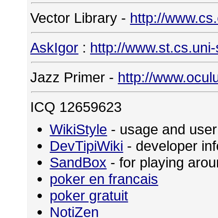
Vector Library -
http://www.cs
AskIgor
:
http://www.st.cs.uni
Jazz Primer -
http://www.ocul
ICQ 12659623
WikiStyle
- usage and user
DevTipiWiki
- developer in
SandBox
- for playing ar
poker en francais
poker gratuit
NotiZen