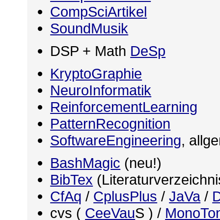
CompSciArtikel
SoundMusik
DSP + Math
DeSp
KryptoGraphie
NeuroInformatik
ReinforcementLearning
PatternRecognition
SoftwareEngineering
, allg
BashMagic
(neu!)
BibTex
(Literaturverzeichn
CfAq
/
CplusPlus
/
JaVa
/
D
cvs (
CeeVau
S ) /
MonoTo