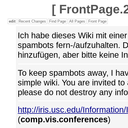
[
FrontPage.2
edit
Recent Changes
Find Page
All Pages
Front Page
Ich habe dieses Wiki mit ein
spambots fern-/aufzuhalten. 
hinzufügen, aber bitte keine I
To keep spambots away, I hav
simple wiki. You are invited t
please do not destroy any inf
http://iris.usc.edu/Information
(
comp.vis.conferences
)