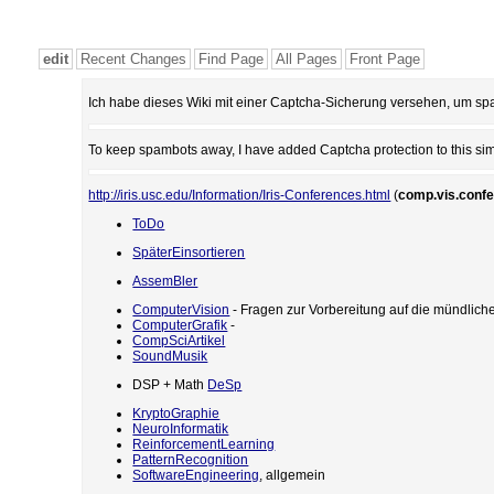
edit
Recent Changes
Find Page
All Pages
Front Page
Ich habe dieses Wiki mit einer Captcha-Sicherung versehen, um spa
To keep spambots away, I have added Captcha protection to this simp
http://iris.usc.edu/Information/Iris-Conferences.html
(
comp.vis.conf
ToDo
SpäterEinsortieren
AssemBler
ComputerVision
- Fragen zur Vorbereitung auf die mündlich
ComputerGrafik
-
CompSciArtikel
SoundMusik
DSP + Math
DeSp
KryptoGraphie
NeuroInformatik
ReinforcementLearning
PatternRecognition
SoftwareEngineering
, allgemein