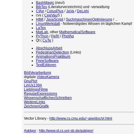
BashMagic
(neu!)
BibTex
(Literaturverzeichnis) und -verwaltung
CfAq
/
CplusPlus
/
JaVa
/
DeLphi
cvs (
CeeVau
S )
HtMl
/
JavaScript
/
SuchmaschinenOptimierung
/ ...
LinuxWerkstatt
- Notwendigstes Wissen im täglichen Kampf
LaTex
MatLab
, other
MathematicalSoftware
PyThon
/
PeRl
/
PhpfAq
Qt (
CuTe
)
AbschlussArbeit
PedestrianDetection
(Links)
AnimationsPraktikum
FreieSoftware
TextEditoren
BildVerarbeitung
digitale
VideoKamera
GnuPlot
LinUx1394
LieblingsFilme
RegularExpressions
WissenschaftlichesSchreiben
WeitereLinks
ZeichnenGrafik
Vector Library -
http://www.cs.cmu.edu/~ajw/doc/vl.html
AskIgor
:
http://www.st.cs.uni-sb.de/askigor/