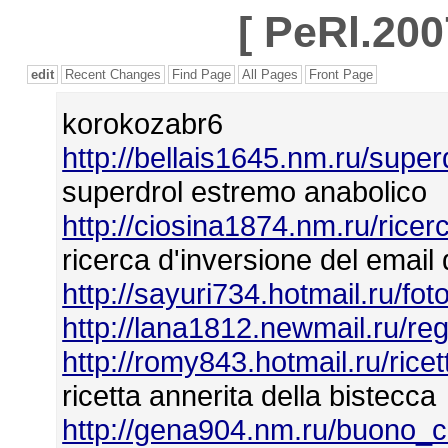
[
PeRl.200
edit
Recent Changes
Find Page
All Pages
Front Page
korokozabr6
http://bellais1645.nm.ru/supe
superdrol estremo anabolico
http://ciosina1874.nm.ru/rice
ricerca d'inversione del email
http://sayuri734.hotmail.ru/f
http://lana1812.newmail.ru/reg
http://romy843.hotmail.ru/rice
ricetta annerita della bistecca
http://gena904.nm.ru/buono_c