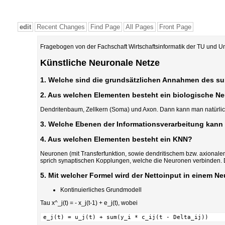
edit
Recent Changes
Find Page
All Pages
Front Page
Fragebogen von der Fachschaft Wirtschaftsinformatik der TU und Un
Künstliche Neuronale Netze
1. Welche sind die grundsätzlichen Annahmen des s
2. Aus welchen Elementen besteht ein biologische N
Dendritenbaum, Zellkern (Soma) und Axon. Dann kann man natürlic
3. Welche Ebenen der Informationsverarbeitung kan
4. Aus welchen Elementen besteht ein KNN?
Neuronen (mit Transferfunktion, sowie dendritischem bzw. axional
sprich synaptischen Kopplungen, welche die Neuronen verbinden. 
5. Mit welcher Formel wird der Nettoinput in einem N
Kontinuierliches Grundmodell
Tau x^_j(t) = - x_j(t-1) + e_j(t), wobei
e_j(t) = u_j(t) + sum(y_i * c_ij(t - Delta_ij))