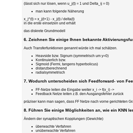
(lässt sich nur lösen, wenn u_j(t) = 1 und Delta_ij = 0)
man kann folgende Näherung
x_j^(t) = x_j(t+1) - x_j(t) / delta(t)
in die erste einsetzen und erhält
das diskrete Grundmodell
6. Zeichnen Sie einige Ihnen bekannte Aktivierungsfu
Auch Transferfunktionen genannt würde ich mal schätzen.
Heavside bzw. Signum (symmetrisch um y=0)
Kontinuierlich bzw.
Sigmoid (Fermi, tangens hyperbolicus)
distanzberechnend
radialsymmetrisch
7. Wodurch unterscheiden sich Feedforward- von Fe
FF-Netze leiten die Eingabe weiter x_i -> f(x_i) ->
Feedback Netze leiten z.B. den Ausgangsfehler zurück
präziser kann man sagen, dass FF Netze nach vorne gerichteten Gr
8. Führen Sie einige Möglichkeiten an, wie ein KNN l
Ändern der synaptischen Kopplungen (Gewichte)
überwachte Verfahren
unüberwachte Verfahren