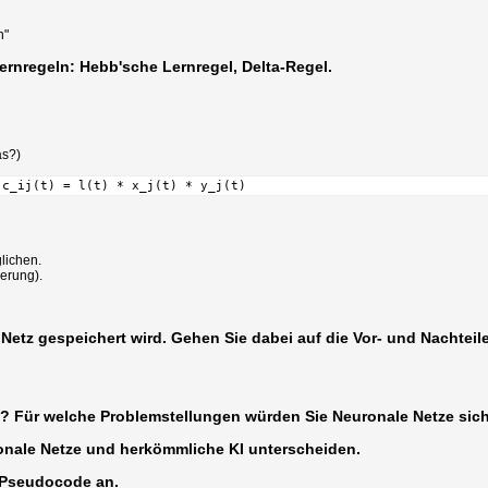
n"
ernregeln: Hebb'sche Lernregel, Delta-Regel.
l
as?)
 c_ij(t) = l(t) * x_j(t) * y_j(t)
lichen.
derung).
etz gespeichert wird. Gehen Sie dabei auf die Vor- und Nachteile
es? Für welche Problemstellungen würden Sie Neuronale Netze sich
ronale Netze und herkömmliche KI unterscheiden.
n Pseudocode an.