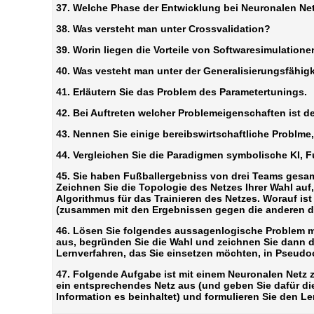
37. Welche Phase der Entwicklung bei Neuronalen Ne
38. Was versteht man unter Crossvalidation?
39. Worin liegen die Vorteile von Softwaresimulation
40. Was vesteht man unter der Generalisierungsfähig
41. Erläutern Sie das Problem des Parametertunings.
42. Bei Auftreten welcher Problemeigenschaften ist d
43. Nennen Sie einige bereibswirtschaftliche Problme
44. Vergleichen Sie die Paradigmen symbolische KI, 
45. Sie haben Fußballergebniss von drei Teams gesamm
Zeichnen Sie die Topologie des Netzes Ihrer Wahl auf,
Algorithmus für das Trainieren des Netzes. Worauf is
(zusammen mit den Ergebnissen gegen die anderen d
46. Lösen Sie folgendes aussagenlogische Problem mit 
aus, begründen Sie die Wahl und zeichnen Sie dann d
Lernverfahren, das Sie einsetzen möchten, in Pseudo
47. Folgende Aufgabe ist mit einem Neuronalen Netz zu
ein entsprechendes Netz aus (und geben Sie dafür di
Information es beinhaltet) und formulieren Sie den L