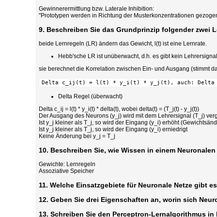
Gewinnerermittlung bzw. Laterale Inhibition:
"Prototypen werden in Richtung der Musterkonzentrationen gezoge
9. Beschreiben Sie das Grundprinzip folgender zwei L
beide Lernregeln (LR) ändern das Gewicht, l(t) ist eine Lernrate.
Hebb'sche LR ist unüberwacht, d.h. es gibt kein Lehrersigna
sie berechnet die Korrelation zwischen Ein- und Ausgang (stimmt d
Delta c_ij(t) = l(t) * y_i(t) * y_j(t), auch: Delta
Delta Regel (überwacht)
Delta c_ij = l(t) * y_i(t) * delta(t), wobei delta(t) = (T_j(t) - y_j(t))
Der Ausgang des Neurons (y_j) wird mit dem Lehrersignal (T_j) verg
Ist y_j kleiner als T_j, so wird der Eingang (y_i) erhöht (Gewichtsän
Ist y_j kleiner als T_j, so wird der Eingang (y_i) erniedrigt
Keine Änderung bei y_j = T_j
10. Beschreiben Sie, wie Wissen in einem Neuronalen N
Gewichte: Lernregeln
Assoziative Speicher
11. Welche Einsatzgebiete für Neuronale Netze gibt 
12. Geben Sie drei Eigenschaften an, worin sich Neu
13. Schreiben Sie den Perceptron-Lernalgorithmus i