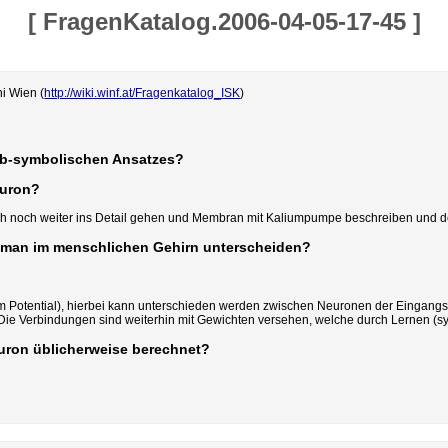
[
FragenKatalog.2006-04-05-17-45
]
i Wien (
http://wiki.winf.at/Fragenkatalog_ISK
)
ub-symbolischen Ansatzes?
euron?
h noch weiter ins Detail gehen und Membran mit Kaliumpumpe beschreiben und de
n man im menschlichen Gehirn unterscheiden?
em Potential), hierbei kann unterschieden werden zwischen Neuronen der Eingangs
Die Verbindungen sind weiterhin mit Gewichten versehen, welche durch Lernen (
euron üblicherweise berechnet?