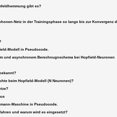
Umfeldhemmung gibt es?
 Kohonen-Netz in der Trainingsphase so lange bis zur Konvergenz
?
field-Modell in Pseudocode.
onem und asynchronem Berechnugnschema bei Hopfield-Neuronen
 bekannt?
ichte beim Hopfield-Modell (N Neuronen)?
etze?
mus
ltzmann-Maschine in Pseudocode.
fahren und warum wird es eingesetzt?