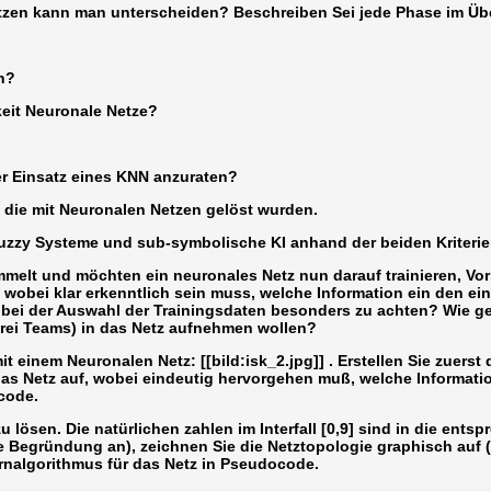
tzen kann man unterscheiden? Beschreiben Sei jede Phase im Üb
en?
keit Neuronale Netze?
er Einsatz eines KNN anzuraten?
, die mit Neuronalen Netzen gelöst wurden.
Fuzzy Systeme und sub-symbolische KI anhand der beiden Kriteri
elt und möchten ein neuronales Netz nun darauf trainieren, Vorhe
 wobei klar erkenntlich sein muss, welche Information ein den ei
t bei der Auswahl der Trainingsdaten besonders zu achten? Wie g
rei Teams) in das Netz aufnehmen wollen?
einem Neuronalen Netz: [[bild:isk_2.jpg]] . Erstellen Sie zuerst 
as Netz auf, wobei eindeutig hervorgehen muß, welche Informatio
code.
 lösen. Die natürlichen zahlen im Interfall [0,9] sind in die ent
e Begründung an), zeichnen Sie die Netztopologie graphisch auf (
ernalgorithmus für das Netz in Pseudocode.