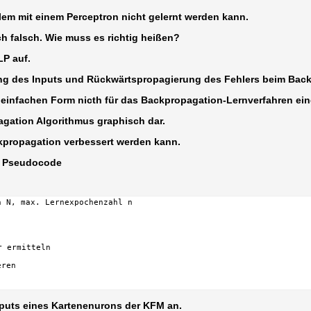
em mit einem Perceptron nicht gelernt werden kann.
ch falsch. Wie muss es richtig heißen?
LP auf.
rung des Inputs und Rückwärtspropagierung des Fehlers beim Bac
r einfachen Form nicth für das Backpropagation-Lernverfahren ei
agation Algorithmus graphisch dar.
ckpropagation verbessert werden kann.
n Pseudocode
 N, max. Lernexpochenzahl n

 ermitteln

ren

nputs eines Kartenenurons der KFM an.