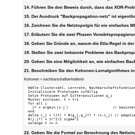
14. Führen Sie den Beweis durch, dass das XOR-Probl
15. Der Ausdruck "Backpropagation-netz" ist eigentli
16. Zeichnen Sie die Netztopolgie für ein einfaches M
17. Erläutern Sie die zwei Phasen Vorwärtspropagie
18. Geben Sie Gründe an, warum die Etla-Regel in de
19. Stellen Sie zwei bekannte Probleme des Backprop
20. Geben Sie eine Möglichkeit an, wie einfaches Ba
21. Beschreiben Sie den Kohonen-Lernalgorithmus i
Kohonen = nachbarschaftserhaltend
 Wähle Clusterzahl, Lernrate, Nachbarschaftsfunktion
 Initialisiere Prototypen zufällig

 Setze Protoypen auf Gitterpositionen g_i

 Muster einlesen, t = t+1

 for all j

   j* = argmin
|x-j
|                     // Gewinner
 end

 delta c_j = l(t) * N(g_j,g_j*) * (x-c_j) // adaptie
 N(j,j*) = 2r^2/2 sigma^2

 solange t <= n
22. Geben Sie die Formel zur Berechnung des Nettoi