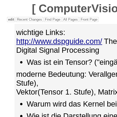
[
ComputerVisio
edit
Recent Changes
Find Page
All Pages
Front Page
wichtige Links:
http://www.dspguide.com/
The 
Digital Signal Processing
Was ist ein Tensor? ("eing
moderne Bedeutung: Verallgem
Stufe),
Vektor(Tensor 1. Stufe), Matri
Warum wird das Kernel bei
Wie ist die Darstellung ein